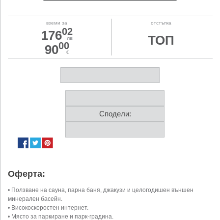
вземи за
отстъпка
02
176
ТОП
лв
00
90
€
Сподели:
Оферта:
• Ползване на сауна, парна баня, джакузи и целогодишен външен
минерален басейн.
• Високоскоростен интернет.
• Място за паркиране и парк-градина.