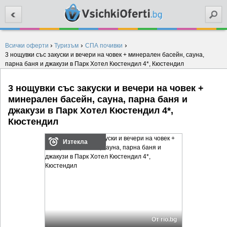
Търси
›
›
›
Всички оферти
Туризъм
СПА почивки
3 нощувки със закуски и вечери на човек + минерален басейн, сауна,
парна баня и джакузи в Парк Хотел Кюстендил 4*, Кюстендил
3 нощувки със закуски и вечери на човек +
минерален басейн, сауна, парна баня и
джакузи в Парк Хотел Кюстендил 4*,
Кюстендил
Изтекла
От rio.bg