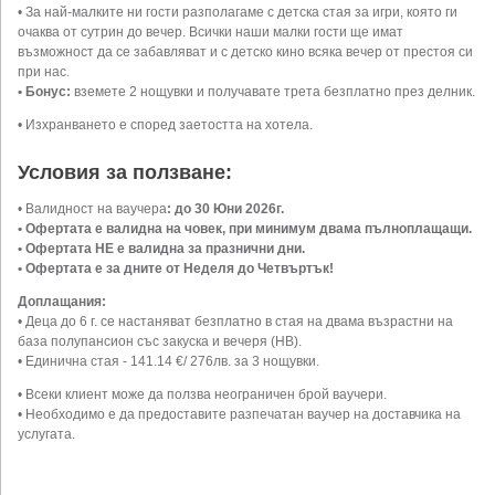
• За най-малките ни гости разполагаме с детска стая за игри, която ги
очаква от сутрин до вечер. Всички наши малки гости ще имат
възможност да се забавляват и с детско кино всяка вечер от престоя си
при нас.
• Бонус:
вземете 2 нощувки и получавате трета безплатно през делник.
• Изхранването е според заетостта на хотела.
Условия за ползване:
• Валидност на ваучера
: до 30 Юни 2026г.
• Офертата е валидна на човек, при минимум двама пълноплащащи.
• Офертата НЕ е валидна за празнични дни.
• Офертата е за дните от Неделя до Четвъртък!
Доплащания:
• Деца до 6 г. се настаняват безплатно в стая на двама възрастни на
база полупансион със закуска и вечеря (НВ).
• Единична стая - 141.14 €/ 276лв. за 3 нощувки.
• Всеки клиент може да ползва неограничен брой ваучери.
• Необходимо е да предоставите разпечатан ваучер на доставчика на
услугата.