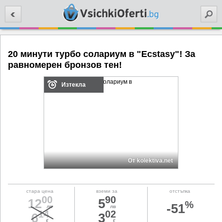
Търси
20 минути турбо солариум в "Ecstasy"! За
равномерен бронзов тен!
Изтекла
От kolektiva.net
стара цена
вземи за
отстъпка
00
90
12
5
%
-51
лв
лв
14
02
6
3
€
€