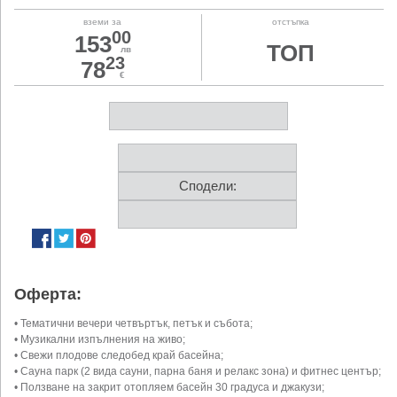
вземи за
отстъпка
00
153
ТОП
лв
23
78
€
Сподели:
Оферта:
• Тематични вечери четвъртък, петък и събота;
• Музикални изпълнения на живо;
• Свежи плодове следобед край басейна;
• Сауна парк (2 вида сауни, парна баня и релакс зона) и фитнес център;
• Ползване на закрит отопляем басейн 30 градуса и джакузи;