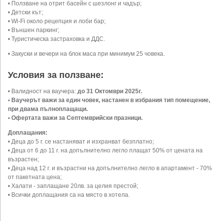
• Ползване на отрит басейн с шезлонг и чадър;
• Детски кът;
• Wi-Fi около рецепция и лоби бар;
• Външен паркинг;
• Туристическа застраховка и ДДС.
• Закуски и вечери на блок маса при минимум 25 човека.
Условия за ползване:
• Валидност на ваучера:
до 31 Октомври 2025г.
• Ваучерът важи за един човек, настанен в избрания тип помещение,
при двама пълноплащащи.
• Офертата важи за Септемврийски празници.
Доплащания:
• Деца до 5 г. се настаняват и изхранват безплатно;
• Деца от 6 до 11 г. на допълнително легло плащат 50% от цената на
възрастен;
• Деца над 12 г. и възрастни на допълнително легло в апартамент - 70%
от пакетната цена;
• Халати - заплащане 20лв. за целия престой;
• Всички доплащания са на място в хотела.