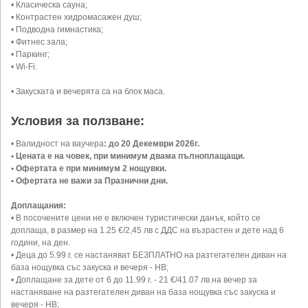
• Класическа сауна;
• Контрастен хидромасажен душ;
• Подводна гимнастика;
• Фитнес зала;
• Паркинг;
• Wi-Fi.
• Закускaта и вечерята са на блок маса.
Условия за ползване:
• Валидност на ваучера
: до 20 Декември 2026г.
• Цената е на човек, при минимум двама пълноплащащи.
• Офертата е при минимум 2 нощувки.
• Офертата не важи за Празнични дни.
Доплащания:
• В посочените цени не е включен туристически данък, който се
доплаща, в размер на 1.25 €/2,45 лв с ДДС на възрастен и дете над 6
години, на ден.
• Деца до 5.99 г. се настаняват БЕЗПЛАТНО на разтегателен диван на
база нощувка със закуска и вечеря - НВ;
• Доплащане за дете от 6 до 11.99 г. - 21 €/41.07 лв.на вечер за
настаняване на разтегателен диван на база нощувка със закуска и
вечеря - НВ;