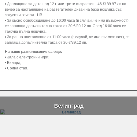
• Доплащане за дете над 12 г. или трети възрастен - 46 €/ 89.97 лв на
вечер за настаняване на разтегателен диван на база нощувка със
закуска и вечеря - НВ
• За късно освобождаване до 16:00 часа (в случай, че има възможност),
се заплаща допълнителна такса от 20 €/39.12 лв. След 16:00 часа се
таксува пълна нощувка.
• За ранно настаняване от 11:00 часа (в случай, че има възможност), се
заплаща допълнителна такса от 20 €/39.12 лв.
На ваше разположение са още:
• Зала с електронни игри;
• Билярд;
• Солна стая.
Велинград