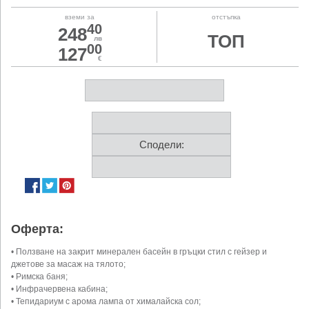
вземи за
отстъпка
40
248
ТОП
лв
00
127
€
Сподели:
Оферта:
• Ползване на закрит минерален басейн в гръцки стил с гейзер и
джетове за масаж на тялото;
• Римска баня;
• Инфрачервена кабина;
• Тепидариум с арома лампа от хималайска сол;