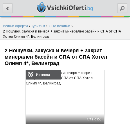
Търси
›
›
›
Всички оферти
Туризъм
СПА почивки
2 Нощувки, закуска и вечеря + закрит минерален басейн и СПА от СПА
Хотел Олимп 4*, Велинград
2 Нощувки, закуска и вечеря + закрит
минерален басейн и СПА от СПА Хотел
Олимп 4*, Велинград
Изтекла
От rio.bg