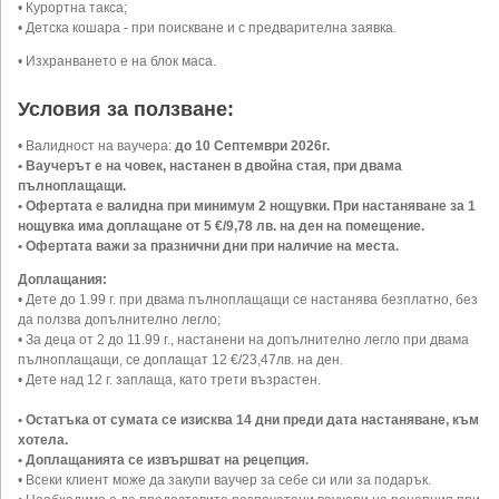
• Курортна такса;
• Детска кошара - при поискване и с предварителна заявка.
• Изхранването е на блок маса.
Условия за ползване:
• Валидност на ваучера:
до 10 Септември 2026г.
• Ваучерът е на човек, настанен в двойна стая, при двама
пълноплащащи.
• Офертата е валидна при минимум 2 нощувки. При настаняване за 1
нощувка има доплащане от 5 €/9,78 лв. на ден на помещение.
• Офертата важи за празнични дни при наличие на места.
Доплащания:
• Дете до 1.99 г. при двама пълноплащащи се настанява безплатно, без
да ползва допълнително легло;
• За деца от 2 до 11.99 г., настанени на допълнително легло при двама
пълноплащащи, се доплащат 12 €/23,47лв. на ден.
• Дете над 12 г. заплаща, като трети възрастен.
• Остатъка от сумата се изисква 14 дни преди дата настаняване, към
хотела.
• Доплащанията се извършват на рецепция.
• Всеки клиент може да закупи ваучер за себе си или за подарък.