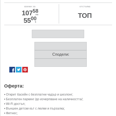
вземи за
отстъпка
58
107
ТОП
лв
00
55
€
Сподели:
Оферта:
• Открит басейн с безплатни чадър и шезлонг;
• Безплатен паркинг /до изчерпване на наличността/;
• Wi-Fi достъп;
• Външен детски кът с люлки и пързалка;
• Фитнес;