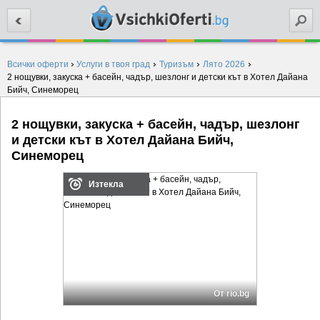
Търси
›
›
›
›
Всички оферти
Услуги в твоя град
Туризъм
Лято 2026
2 нощувки, закуска + басейн, чадър, шезлонг и детски кът в Хотел Дайана
Бийч, Синеморец
2 нощувки, закуска + басейн, чадър, шезлонг
и детски кът в Хотел Дайана Бийч,
Синеморец
Изтекла
От rio.bg