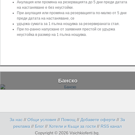
Анулация или промяна на резервацията до 5 дни преди датата
на настаняване е без неустойки.
При анулация или промяна на резервацията по-малко от 5 дни
преди датата на настаняване, се
удържа сумата за 1 пълна нощувка за резервираната стая.
При по-ранно напускане от заявения престой се удържа
неустойка в размер на 1 пълна нощувка.
Банско
За нас
//
Общи условия
//
Помощ
//
Добавете оферти
//
За
реклама
//
Блог
//
Хотели и Къщи за гости
//
RSS канал
Copyright © 2026 Vsichkioferti.bg.