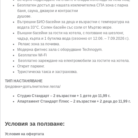
Безплатен достъп до нашата изключителна СПА зона с парна
баня, сауна, джакузи и контрастни
душове.
Вътрешни БИО басейни за деца и възрастни с температура на
водата 33°C. Солен басейн със соли от Мъртво море.
Външни басейни за гости на хотела, с ползване на шезлонг,
чадър, кърпа и 1 бутилка вода (сезонно от 12.06. – 7.09.2026 г.).
Релакс зона за почивка.
Модерна фитнес зала с оборудване Technogym.
Безплатен Wi-Fi
Безплатно зареждане на електромобили за гостите на хотела.
Открит паркинг.
Туристическа такса и застраховка.
ТИП НАСТАНЯВАНЕ
/редовни+допълнителни легла/
Студио Стандарт – 2 възрастни + 1 дете до 11,99 г.
Апартамент Стандарт Плюс – 2 възрастни + 2 деца до 11,99 г.
Условия за ползване:
Условия на офертата