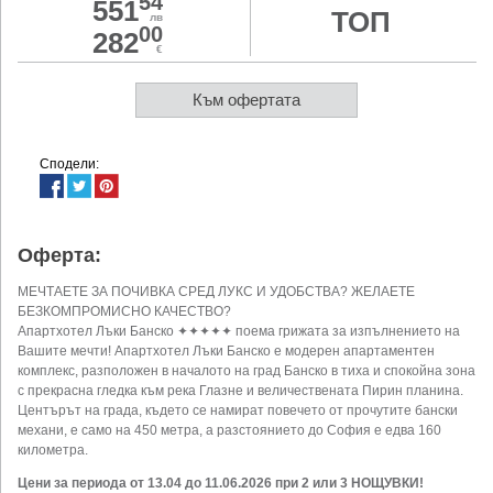
54
551
ТОП
лв
00
282
€
Към офертата
Сподели:
Оферта:
МЕЧТАЕТЕ ЗА ПОЧИВКА СРЕД ЛУКС И УДОБСТВА? ЖЕЛАЕТЕ
БЕЗКОМПРОМИСНО КАЧЕСТВО?
Апартхотел Лъки Банско ✦✦✦✦✦ поема грижата за изпълнението на
Вашите мечти! Апартхотел Лъки Банско е модерен апартаментен
комплекс, разположен в началото на град Банско в тиха и спокойна зона
с прекрасна гледка към река Глазне и величествената Пирин планина.
Центърът на града, където се намират повечето от прочутите бански
механи, е само на 450 метра, а разстоянието до София е едва 160
километра.
Цени за периода от 13.04 до 11.06.2026 при 2 или 3 НОЩУВКИ!