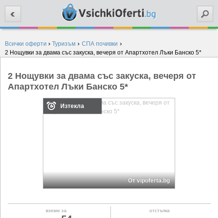
Търси
›
›
›
Всички оферти
Туризъм
СПА почивки
2 Нощувки за двама със закуска, вечеря от Апартхотел Лъки Банско 5*
2 Нощувки за двама със закуска, вечеря от
Апартхотел Лъки Банско 5*
Изтекла
От vipoferta.bg
вземи за
отстъпка