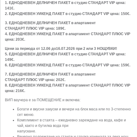
1. ЕДНОДНЕВЕН ДЕЛНИЧЕН ПАКЕТ в студио СТАНДАРТ VIP цена:
141€.
2. ЕДНОДНЕВЕН УИКЕНД ПАКЕТ в студио СТАНДАРТ VIP цена: 150€.
3. ЕДНОДНЕВЕН ДЕЛНИЧЕН ПАКЕТ в апартамент
СТАНДАРТ
ПЛЮС
VIP цена: 189€.
4. ЕДНОДНЕВЕН УИКЕНД ПАКЕТ в апартамент СТАНДАРТ
ПЛЮС
VIP
цена: 203€.
Цени за периода от 12.06 до16.07.2026
при 2 или 3 НОЩУВКИ!
5. ЕДНОДНЕВЕН ДЕЛНИЧЕН ПАКЕТ в студио СТАНДАРТ VIP цена:
149€.
6. ЕДНОДНЕВЕН УИКЕНД ПАКЕТ в студио СТАНДАРТ VIP цена: 159€.
7. ЕДНОДНЕВЕН ДЕЛНИЧЕН ПАКЕТ в апартамент
СТАНДАРТ
ПЛЮС
VIP цена: 202€.
8. ЕДНОДНЕВЕН УИКЕНД ПАКЕТ в апартамент СТАНДАРТ ПЛЮС VIP
цена: 216€.
ВИП ваучера е за ПОМЕЩЕНИЕ и включва:
Богати и вкусни закуски и вечери на блок маса или по 3-степенно
сет меню.
Комплимент в стаята – ежедневно зареждане на вода, кафе и
чай, както и бутилка вода при
напускане.
Вечерно подреждане на стаите и сладка изненада за лека нощ.