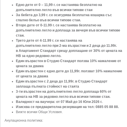
Едно дете от 0 – 11,99 г. се настанява безплатно на
допълнително легло във всички типове стаи
За бебета до 3,99 г. се осигурява безплатна кошарка със
спално бельо във всички типове стаи.
Второ дете от 0-11.99 г. се настанява безплатно на
допълнително легло и доплаща за вечеря във
всички типове
стаи.
Трето дете от 4-11.99 г. се настанява на
допълнително легло при 2-ма възрастни и 2 деца до 11.99г.
в
Апартамент Стандарт срещу доплащане от 30%
от цената на
НВ за едно редовно легло.
Един възрастен в Студио Стандарт ползва 10% намаление от
цената за двама
Един възрастен с едно дете до 11,99г. ползват 10% намаление
от цената за двама
Един възрастен с 2 деца до 11,99г. в Студио Стандарт
заплаща пълната стойност на стаята
3-ти възрастен на допълнително легло доплаща 60% от
цената на НВ за редовно легло във
всички типове стаи.
Валидност на ваучера: от 07 Май до 16 Юли 2026 г.
Изисква се предварителна резервация на тел: 0885 05 88 88.
Вижте всички Общи Условия.
Анулационна политика: