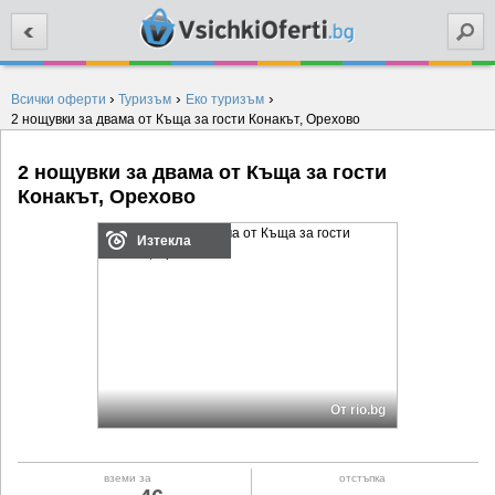
Търси
›
›
›
Всички оферти
Туризъм
Еко туризъм
2 нощувки за двама от Къща за гости Конакът, Орехово
2 нощувки за двама от Къща за гости
Конакът, Орехово
Изтекла
От rio.bg
вземи за
отстъпка