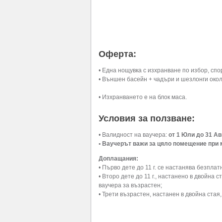
Оферта:
• Една нощувка с изхранване по избор, спо
• Външен басейн + чадъри и шезлонги около
• Изхранването е на блок маса.
Условия за ползване:
• Валидност на ваучера:
от 1 Юли до 31 Ав
• Ваучерът важи за цяло помещение при 
Доплащания:
• Първо дете до 11 г. се настанява безплат
• Второ дете до 11 г., настанено в двойна
ваучера за възрастен;
• Трети възрастен, настанен в двойна стая