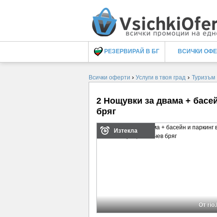
РЕЗЕРВИРАЙ В БГ
ВСИЧКИ ОФ
›
›
Всички оферти
Услуги в твоя град
Туризъм
2 Нощувки за двама + басе
бряг
Изтекла
От rio