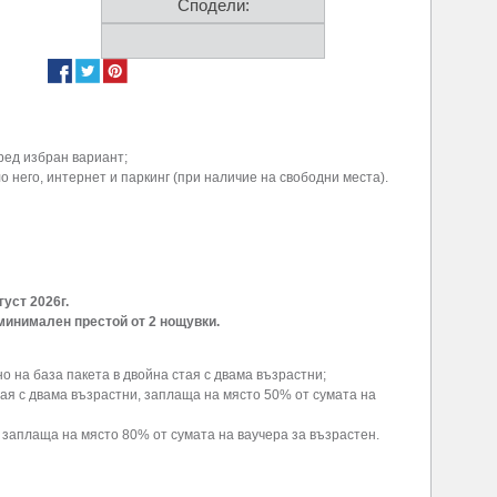
Сподели:
ред избран вариант;
 него, интернет и паркинг (при наличие на свободни места).
густ 2026г.
минимален престой от 2 нощувки.
но на база пакета в двойна стая с двама възрастни;
 стая с двама възрастни, заплаща на място 50% от сумата на
, заплаща на място 80% от сумата на ваучера за възрастен.