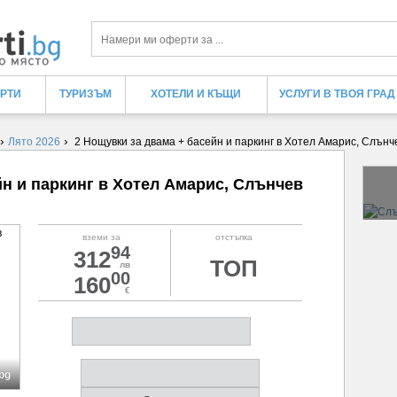
Търси
ЕРТИ
ТУРИЗЪМ
ХОТЕЛИ И КЪЩИ
УСЛУГИ В ТВОЯ ГРАД
›
›
Лято 2026
2 Нощувки за двама + басейн и паркинг в Хотел Амарис, Слънч
йн и паркинг в Хотел Амарис, Слънчев
вземи за
отстъпка
94
312
ТОП
лв
00
160
€
.bg