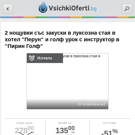
Търси
2 нощувки със закуски в луксозна стая в
хотел "Перун" и голф урок с инструктор в
"Пирин Голф"
Изтекла
От kolektiva.net
стара цена
вземи за
отстъпка
00
00
278
135
%
-51
лв
лв