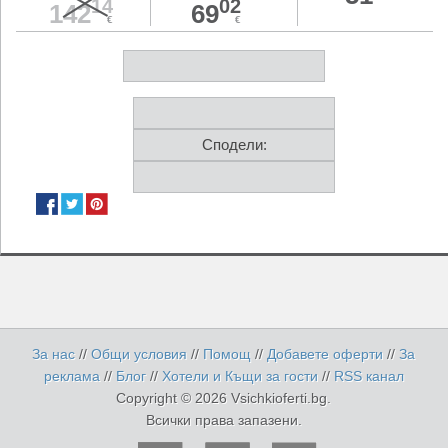
14
02
142
69
€
€
Сподели:
За нас
//
Общи условия
//
Помощ
//
Добавете оферти
//
За
реклама
//
Блог
//
Хотели и Къщи за гости
//
RSS канал
Copyright © 2026 Vsichkioferti.bg.
Всички права запазени.