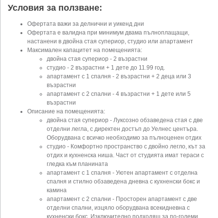
Условия за ползване:
Офертата важи за делнични и уикенд дни
Офертата е валидна при минимум двама пълноплащащи,
настанени в двойна стая супериор, студио или апартамент
Максимален капацитет на помещенията:
двойна стая супериор - 2 възрастни
студио - 2 възрастни + 1 дете до 11.99 год.
апартамент с 1 спалня - 2 възрастни + 2 деца или 3
възрастни
апартамент с 2 спални - 4 възрастни + 1 дете или 5
възрастни
Описание на помещенията:
двойна стая супериор - Луксозно обзаведена стая с две
отделни легла, с директен достъп до Уелнес центъра.
Оборудвана с всичко необходимо за пълноценен отдих
студио - Комфортно пространство с двойно легло, кът за
отдих и кухненска ниша. Част от студията имат тераси с
гледка към планината
апартамент с 1 спалня - Уютен апартамент с отделна
спалня и стилно обзаведена дневна с кухненски бокс и
камина
апартамент с 2 спални - Просторен апартамент с две
отделни спални, изцяло оборудвана всекидневна с
кухненски бокс. Изключително подходящ за по-големи