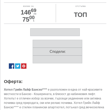
вземи за
отстъпка
69
146
ТОП
лв
00
75
€
Сподели:
Оферта:
Хотел Грийн Лайф Банско****
е разположен в една от най-красивите
местности в Банско - Кошерината, в близост до кабинковия лифт.
Хотелът е отличен избор за всички, търсещи уединение или активна
почивка сред природата, ски или релакс почивка. Хотел Грийн Лайф
Банско**** е стилен планински апартхотел, потънал сред вечнозелена