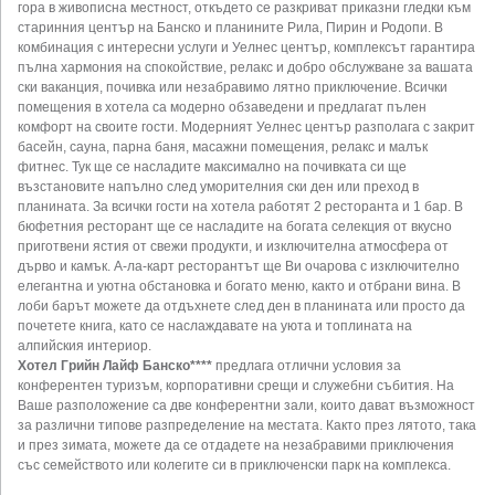
гора в живописна местност, откъдето се разкриват приказни гледки към
старинния център на Банско и планините Рила, Пирин и Родопи. В
комбинация с интересни услуги и Уелнес център, комплексът гарантира
пълна хармония на спокойствие, релакс и добро обслужване за вашата
ски ваканция, почивка или незабравимо лятно приключение. Всички
помещения в хотела са модерно обзаведени и предлагат пълен
комфорт на своите гости. Модерният Уелнес център разполага с закрит
басейн, сауна, парна баня, масажни помещения, релакс и малък
фитнес. Тук ще се насладите максимално на почивката си ще
възстановите напълно след уморителния ски ден или преход в
планината. За всички гости на хотела работят 2 ресторанта и 1 бар. В
бюфетния ресторант ще се насладите на богата селекция от вкусно
приготвени ястия от свежи продукти, и изключителна атмосфера от
дърво и камък. А-ла-карт ресторантът ще Ви очарова с изключително
елегантна и уютна обстановка и богато меню, както и отбрани вина. В
лоби барът можете да отдъхнете след ден в планината или просто да
почетете книга, като се наслаждавате на уюта и топлината на
алпийския интериор.
Хотел Грийн Лайф Банско****
предлага отлични условия за
конферентен туризъм, корпоративни срещи и служебни събития. На
Ваше разположение са две конферентни зали, които дават възможност
за различни типове разпределение на местата. Както през лятото, така
и през зимата, можете да се отдадете на незабравими приключения
със семейството или колегите си в приключенски парк на комплекса.