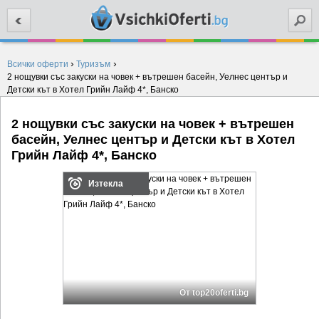
Търси
›
›
Всички оферти
Туризъм
2 нощувки със закуски на човек + вътрешен басейн, Уелнес център и
Детски кът в Хотел Грийн Лайф 4*, Банско
2 нощувки със закуски на човек + вътрешен
басейн, Уелнес център и Детски кът в Хотел
Грийн Лайф 4*, Банско
Изтекла
От top20oferti.bg