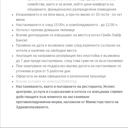
семейства, както и за всеки, който цени комфорта на
обширните, функционално разпределени помещения.
Изхранването е на блок маса, а при по-малко от 20 гости - по сет
меню
Настаняването е след 15:00ч, а освобождаването - до 12:00 ч.
Хотелът приема домашни любимци
Всички доплащания се извършват на място в хотел Грийн Лайф
Банско
Промяна на дата е възможна само след изричното съгласие на
хотела и наличие на свободни места
Анулация на направена резервация без неустойка е възможна
до 7 дни преди настаняване, след това суми не се възстановяват
При закупуване на подаръчен ваучер датата на настаняване се
уточнява в срок от 5 работни дни
Офертата не важи официални и регионални празници
Всички условия на www.top20oferti.bg
Настаняването, както и ползването на ресторанти, Уелнес
центрове, услуги и съоръжения в хотела се извършва спрямо
действащите към момента на настаняване
противоепидемични мерки, наложени от Министерството на
Здравеопазването.