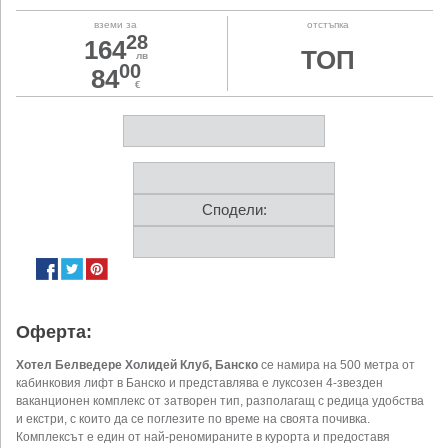
вземи за
отстъпка
28
164
ТОП
лв
00
84
€
Сподели:
Оферта:
Хотел Белведере Холидей Клуб, Банско
се намира на 500 метра от
кабинковия лифт в Банско и представлява е луксозен 4-звезден
ваканционен комплекс от затворен тип, разполагащ с редица удобства
и екстри, с които да се поглезите по време на своята почивка.
Комплексът е един от най-реномираните в курорта и предоставя