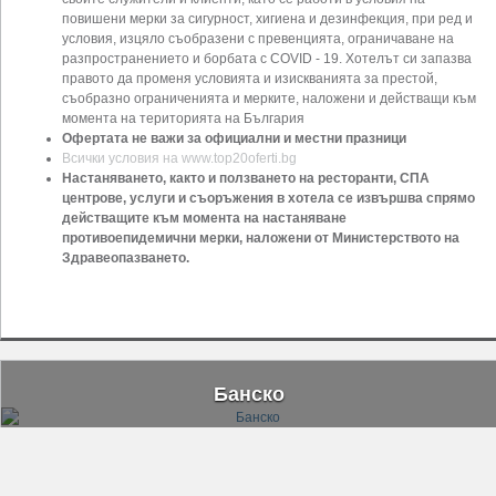
повишени мерки за сигурност, хигиена и дезинфекция, при ред и
условия, изцяло съобразени с превенцията, ограничаване на
разпространението и борбата с COVID - 19. Хотелът си запазва
правото да променя условията и изискванията за престой,
съобразно ограниченията и мерките, наложени и действащи към
момента на територията на България
Офертата не важи за официални и местни празници
Всички условия на www.top20oferti.bg
Настаняването, както и ползването на ресторанти, СПА
центрове, услуги и съоръжения в хотела се извършва спрямо
действащите към момента на настаняване
противоепидемични мерки, наложени от Министерството на
Здравеопазването.
Банско