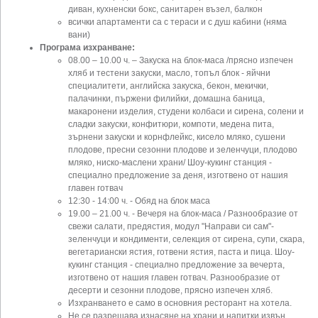
диван, кухненски бокс, санитарен възел, балкон
всички апартаменти са с тераси и с душ кабини (няма
вани)
Програма изхранване:
08.00 – 10.00 ч. – Закуска на блок-маса /прясно изпечен
хляб и тестени закуски, масло, топъл блок - яйчни
специалитети, английска закуска, бекон, мекички,
палачинки, пържени филийки, домашна баница,
макаронени изделия, студени колбаси и сирена, солени и
сладки закуски, конфитюри, компоти, медена пита,
зърнени закуски и корнфлейкс, кисело мляко, сушени
плодове, пресни сезонни плодове и зеленчуци, плодово
мляко, ниско-маслени храни/ Шоу-кукинг станция -
специално предложение за деня, изготвено от нашия
главен готвач
12:30 - 14:00 ч. - Обяд на блок маса
19.00 – 21.00 ч. - Вечеря на блок-маса / Разнообразие от
свежи салати, предястия, модул "Направи си сам"-
зеленчуци и кондименти, селекция от сирена, супи, скара,
вегетариански ястия, готвени ястия, паста и пица. Шоу-
кукинг станция - специално предложение за вечерта,
изготвено от нашия главен готвач. Разнообразие от
десерти и сезонни плодове, прясно изпечен хляб.
Изхранването е само в основния ресторант на хотела.
Не се разрешава изнасяне на храни и напитки извън