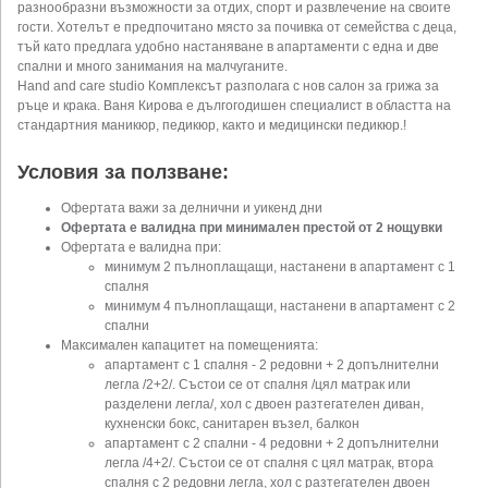
разнообразни възможности за отдих, спорт и развлечение на своите
гости. Хотелът е предпочитано място за почивка от семейства с деца,
тъй като предлага удобно настаняване в апартаменти с една и две
спални и много занимания на малчуганите.
Hand and care studio Комплексът разполага с нов салон за грижа за
ръце и крака. Ваня Кирова е дългогодишен специалист в областта на
стандартния маникюр, педикюр, както и медицински педикюр.!
Условия за ползване:
Офертата важи за делнични и уикенд дни
Офертата е валидна при минимален престой от 2 нощувки
Офертата е валидна при:
минимум 2 пълноплащащи, настанени в апартамент с 1
спалня
минимум 4 пълноплащащи, настанени в апартамент с 2
спални
Максимален капацитет на помещенията:
апартамент с 1 спалня - 2 редовни + 2 допълнителни
легла /2+2/. Състои се от спалня /цял матрак или
разделени легла/, хол с двоен разтегателен диван,
кухненски бокс, санитарен възел, балкон
апартамент с 2 спални - 4 редовни + 2 допълнителни
легла /4+2/. Състои се от спалня с цял матрак, втора
спалня с 2 редовни легла, хол с разтегателен двоен