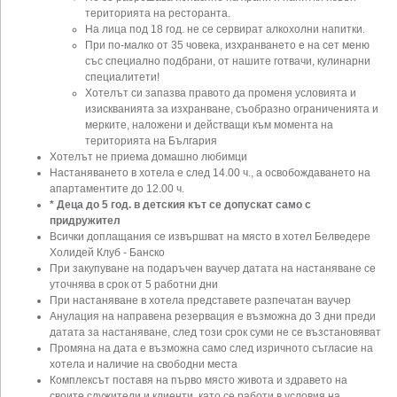
територията на ресторанта.
На лица под 18 год. не се сервират алкохолни напитки.
При по-малко от 35 човека, изхранването е на сет меню
със специално подбрани, от нашите готвачи, кулинарни
специалитети!
Хотелът си запазва правото да променя условията и
изискванията за изхранване, съобразно ограниченията и
мерките, наложени и действащи към момента на
територията на България
Хотелът не приема домашно любимци
Настаняването в хотела е след 14.00 ч., а освобождаването на
апартаментите до 12.00 ч.
* Деца до 5 год. в детския кът се допускат само с
придружител
Всички доплащания се извършват на място в хотел Белведере
Холидей Клуб - Банско
При закупуване на подаръчен ваучер датата на настаняване се
уточнява в срок от 5 работни дни
При настаняване в хотела представете разпечатан ваучер
Анулация на направена резервация е възможна до 3 дни преди
датата за настаняване, след този срок суми не се възстановяват
Промяна на дата е възможна само след изричното съгласие на
хотела и наличие на свободни места
Комплексът поставя на първо място живота и здравето на
своите служители и клиенти, като се работи в условия на