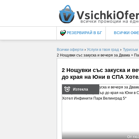
РЕЗЕРВИРАЙ В БГ
ВСИЧКИ ОФ
›
›
Всички оферти
Услуги в твоя град
Туризъм
2 Нощувки със закуска и вечеря за Двама + 
2 Нощувки със закуска и в
до края на Юни в СПА Хоте
Изтекла
От rio