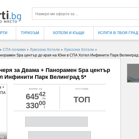
Търси
ЕРТИ
ТУРИЗЪМ
ХОТЕЛИ И КЪЩИ
УСЛУГИ В ТВОЯ ГРАД
›
›
›
›
СПА почивки
Луксозни Хотели
Луксозни Хотели
Панорамен Spa център до края на Юни в СПА Хотел Инфинити Парк Велинград
ечеря за Двама + Панорамен Spa център
л Инфинити Парк Велинград 5*
вземи за
отстъпка
42
645
ТОП
лв
00
330
€
.bg