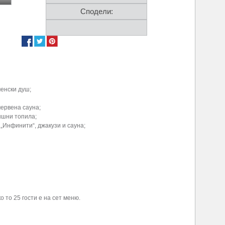
Сподели:
ченски душ;
червена сауна;
ъншни топила;
„Инфинити“, джакузи и сауна;
о то 25 гости е на сет меню.