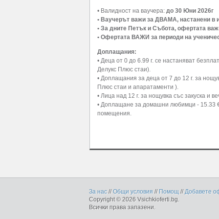
• Валидност на ваучера:
до 30 Юни 2026г
• Ваучерът важи за ДВАМА, настанени в 
• За дните Петък и Събота, офертата важ
• Офертата ВАЖИ за периоди на ученичес
Доплащания:
• Деца от 0 до 6.99 г. се настаняват безп
Делукс Плюс стаи).
• Доплащания за деца от 7 до 12 г. за нощув
Плюс стаи и апаратаменти ).
• Лица над 12 г. за нощувка със закуска и в
• Доплащане за домашни любимци - 15.33 €
помещения.
За нас
//
Общи условия
//
Помощ
//
Добавете о
Copyright © 2026 Vsichkioferti.bg.
Всички права запазени.