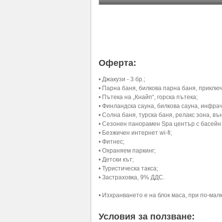
Оферта:
• Джакузи - 3 бр.;
• Парна баня, билкова парна баня, приклю
• Пътека на „Кнайп“, горска пътека;
• Финландска сауна, билкова сауна, инфра
• Солна баня, турска баня, релакс зона, в
• Сезонен панорамен Spa център с басейн 
• Безжичен интернет wi-fi;
• Фитнес;
• Охраняем паркинг;
• Детски кът;
• Туристическа такса;
• Застраховка, 9% ДДС.
• Изхранването е на блок маса, при по-малк
Условия за ползване: