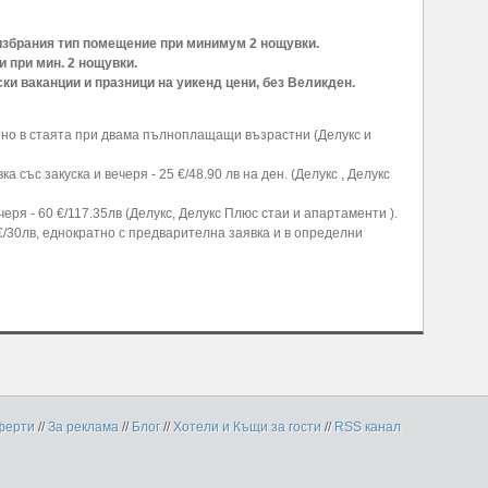
избрания тип помещение при минимум 2 нощувки.
и при мин. 2 нощувки.
ки ваканции и празници на уикенд цени, без Великден.
латно в стаята при двама пълноплащащи възрастни (Делукс и
ка със закуска и вечеря - 25 €/48.90 лв на ден. (Делукс , Делукс
ечеря - 60 €/117.35лв (Делукс, Делукс Плюс стаи и апартаменти ).
/30лв, еднократно с предварителна заявка и в определни
ферти
//
За реклама
//
Блог
//
Хотели и Къщи за гости
//
RSS канал