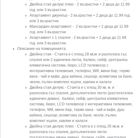
Двойна стая делукс плюс - 2 възрастни + 2 деца до 11.99
год. или 3 възрастни.
Апартамент джуниър - 2 възрастни + 2 деца до 11.99 год.
или 3 възрастни.
Мансарден апартамент - 2 възрастни + 2 деца до 11.99
год. или 3 възрастни.
Апартамент с 1 спалня - 2 възрастни + 2 деца до 11.99
год. или 3 възрастни.
Описание на помещенията:
Двойна стая - Стаята е с площ 28 кв.м. и разполага със
спалня или 2 единични легла, балкон, сейф, централна
климатична система, бюро, LCD телевизор с
интерактивна телевизия, телефон, Wifi, мини-бар, термо
кана - чай и кафе, душ кабина, сешоар, козметика за баня,
чехли, пълен комплект кърпи, хавлии и халати
Двойна стая делукс - Стаята е с площ 30 кв. м. и
разполага със спалня, допълнително легло (разтегателен
единичен диван), балкон, сейф, централна климатична
система, бюро, LCD телевизор с интерактивна телевизия,
телефон, Wifi, мини-бар, термо кана - чай и кафе, душ
кабина, сешоар, козметика за баня, чехли, пълен
комплект кърпи, хавлии и халати
Двойна стая делукс плюс - Стаята е с площ 35 кв.м. и
разполага със спалня, допълнително легло
(разтегателен двоен диван), балкон, сейф, централна