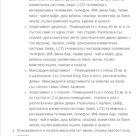
климатична система, бюро, LCD телевизор с
интерактивна телевизия, телефон, Wifi, мини-бар, термо
кана - чай и кафе, душ кабина, сешоар, козметика за баня,
чехли, пълен комплект кърпи, хавлии и халати
Апартамент джуниър - Помещението с площ 40 кв. м. и се
състои само от една стая - тип студио. Разполага със
спалня, допълнително легло (разтегателен двоен диван с
топ матрак), балкон, сейф, централна климатична
система, бюро, LCD телевизор с интерактивна телевизия,
телефон, Wifi, мини-бар, термо кана - чай и кафе, душ
кабина, сешоар, козметика за баня, чехли, пълен
комплект кърпи, хавлии и халати
Мансарден апартамент - Помещението с площ 55 кв. м.
и разполагат със спалня King Size и хол с разтегателен
диван. Мансардните апартаменти са няколко на брой,
със скосен таван. Имат балкони.
Апартамент с 1 спалня - Помещението е с площ 55 кв. м. и
се състои от 2 отделни помещения - спалня и хол с
разтегателен двоен диван. Разполага с балкон, сейф,
централна климатична система, бюро, LCD телевизор с
интерактивна телевизия, телефон, Wifi, мини-бар, термо
кана - чай и кафе, душ кабина, сешоар, козметика за баня,
чехли, пълен комплект кърпи, хавлии и халати
Изхранването е на блок маса или сет меню, според заетостта на
хотела -