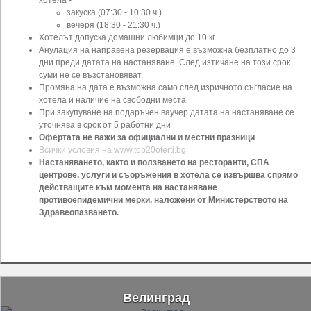
закуска (07:30 - 10:30 ч.)
вечеря (18:30 - 21:30 ч.)
Хотелът допуска домашни любимци до 10 кг.
Анулация на направена резервация е възможна безплатно до 3
дни преди датата на настаняване. След изтичане на този срок
суми не се възстановяват.
Промяна на дата е възможна само след изричното съгласие на
хотела и наличие на свободни места
При закупуване на подаръчен ваучер датата на настаняване се
уточнява в срок от 5 работни дни
Офертата не важи за официални и местни празници
Всички условия на www.top20oferti.bg
Настаняването, както и ползването на ресторанти, СПА
центрове, услуги и съоръжения в хотела се извършва спрямо
действащите към момента на настаняване
противоепидемични мерки, наложени от Министерството на
Здравеопазването.
Велинград