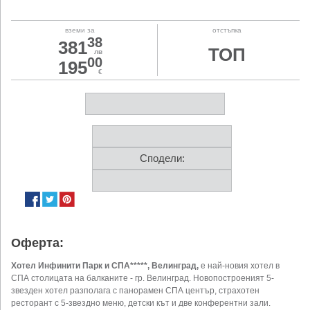
вземи за
отстъпка
38
381
ТОП
лв
00
195
€
Сподели:
Оферта:
Хотел Инфинити Парк и СПА*****, Велинград,
е най-новия хотел в
СПА столицата на балканите - гр. Велинград. Новопостроеният 5-
звезден хотел разполага с панорамен СПА център, страхотен
ресторант с 5-звездно меню, детски кът и две конферентни зали.