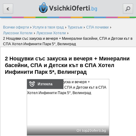
Търси
›
›
›
›
Всички оферти
Услуги в твоя град
Туризъм
СПА почивки
›
›
Луксозни Хотели
Луксозни Хотели
2 Нощувки със закуска и вечеря + Минерални басейни, СПА и Детски кът в
СПА Хотел Инфинити Парк 5*, Велинград
2 Нощувки със закуска и вечеря + Минерални
басейни, СПА и Детски кът в СПА Хотел
Инфинити Парк 5*, Велинград
Изтекла
От top20oferti.bg