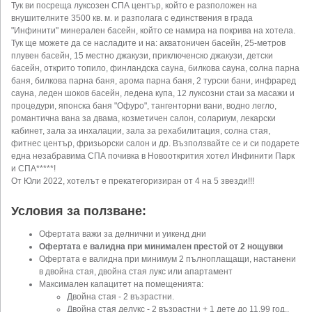
Тук ви посреща луксозен СПА център, който е разположен на
внушителните 3500 кв. м. и разполага с единствения в града
"Инфинити" минерален басейн, който се намира на покрива на хотела.
Тук ще можете да се насладите и на: акватоничен басейн, 25-метров
плувен басейн, 15 местно джакузи, приключенско джакузи, детски
басейн, открито топило, финландска сауна, билкова сауна, солна парна
баня, билкова парна баня, арома парна баня, 2 турски бани, инфраред
сауна, леден шоков басейн, ледена купа, 12 луксозни стаи за масажи и
процедури, японска баня "Офуро", тангенторни вани, водно легло,
романтична вана за двама, козметичен салон, солариум, лекарски
кабинет, зала за инхалации, зала за рехабилитация, солна стая,
фитнес център, фризьорски салон и др. Възползвайте се и си подарете
една незабравима СПА почивка в Новооткрития хотел Инфинити Парк
и СПА*****!
От Юли 2022, хотелът е прекатегоризиран от 4 на 5 звезди!!!
Условия за ползване:
Офертата важи за делнични и уикенд дни
Офертата е валидна при минимален престой от 2 нощувки
Офертата е валидна при минимум 2 пълноплащащи, настанени
в двойна стая, двойна стая лукс или апартамент
Максимален капацитет на помещенията:
Двойна стая - 2 възрастни.
Двойна стая делукс - 2 възрастни + 1 дете до 11.99 год..