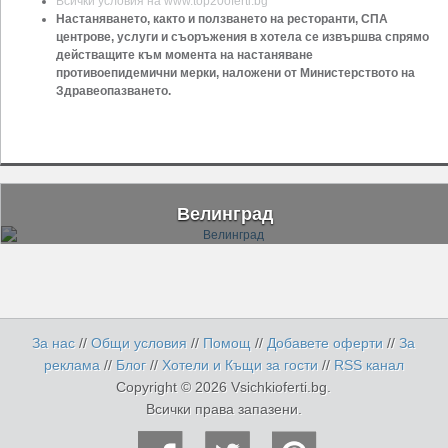
Всички условия на www.top20oferti.bg
Настаняването, както и ползването на ресторанти, СПА
центрове, услуги и съоръжения в хотела се извършва спрямо
действащите към момента на настаняване
противоепидемични мерки, наложени от Министерството на
Здравеопазването.
Велинград
За нас
//
Общи условия
//
Помощ
//
Добавете оферти
//
За
реклама
//
Блог
//
Хотели и Къщи за гости
//
RSS канал
Copyright © 2026 Vsichkioferti.bg.
Всички права запазени.