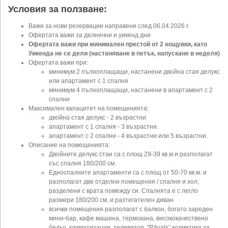
Условия за ползване:
Важи за нови резервации направени след 06.04.2026 г.
Офертата важи за делнични и уикенд дни
Офертата важи при минимален престой от 2 нощувки, като
Уикенда не се дели (настаняване в петък, напускане в неделя)
Офертата важи при:
минимум 2 пълноплащащи, настанени двойна стая делукс
или апартамент с 1 спалня
минимум 4 пълноплащащи, настанени в апартамент с 2
спални
Максимален капацитет на помещенията:
двойна стая делукс - 2 възрастни
апартамент с 1 спалня - 3 възрастни.
апартамент с 2 спални - 4 възрастни или 5 възрастни.
Описание на помещенията:
Двойните делукс стаи са с площ 29-39 кв.м и разполагат
със спалня 180/200 см.
Едноспалните апартаменти са с площ от 50-70 кв.м. и
разполагат две отделни помещения / спалня и хол,
разделени с врата помежду си. Спалнята е с легло
размери 180/200 см. и разтегателен диван
всички помещения разполагат с балкон, богато зареден
мини-бар, кафе машина, термокана, висококачествено
бельо, климатизация, телевизор, "Rituals” козметика за