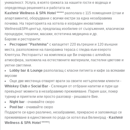
уникалност. Услуга, в която грижата за нашите гости е водеща и
определяща решенията и работата ни.
Kashmir Wellness & SPA Hotel *****
разполага с 115 помещения (стаи и
апартаменти), оборудвани с всички екстри за една незабравима
почивка. На територията на хотела е изграден иновативен
Wellness&SPA център, предлагащ изобилие от съоръжения, класически
процедури, терапии, масажи, естетична медицина и др.
Барове и ресторанти:
Ресторант "Pashmina"
с капацитет 220 вътрешни и 120 външни
места, разположени на панорамна тераса с гледка към езерото
Клептуза. Ресторантът на комплекса ще Ви очарова с алпийска
атмосфера, заложила на естествените материали, пастелни цветове и
уютни светлини.
Lobby bar & Lounge
разполагащ с класни питиета и кафе за всякакви
вкусове
Oще две местенца отварят врати за своите нетърпеливи клиенти -
Whiskey Club
и
Social Bar
- Селекция от отбрани напитки и пури ще
превърнат момента в незабравимо преживяване. Пария шах, покер
турнир и приятели или просто разговор - решавате Вие.
Night bar
- очаквайте скоро
Pool bar
- очаквайте скоро
Подарете си едно различно, незабравимо, прекрасно и запомнящо се
преживяване в единствения по рода си хотел във Велинград -
Kashmir
Wellness & SPA Hotel *****
!