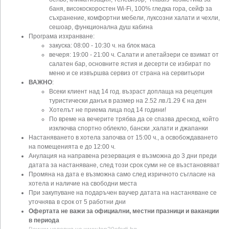
баня, високоскоростен Wi-Fi, 100% гледка гора, сейф за
съхранение, комфортни мебели, луксозни халати и чехли,
сешоар, функционална душ кабина
Програма изхранване:
закуска: 08:00 - 10:30 ч. на блок маса
вечеря: 19:00 - 21:00 ч. Салати и апетайзери се взимат от
салатен бар, основните ястия и десерти се избират по
меню и се извършва сервиз от страна на сервитьори
ВАЖНО
:
Всеки клиент над 14 год. възраст доплаща на рецепция
туристически данък в размер на 2.52 лв./1.29 € на ден
Хотелът не приема лица под 14 години!
По време на вечерите трябва да се спазва дрескод, който
изключва спортно облекло, бански ,халати и джапанки
Настаняването в хотела започва от 15:00 ч., а освобождаването
на помещенията е до 12:00 ч.
Анулация на направена резервация е възможна до 3 дни преди
датата за настаняване, след този срок суми не се възстановяват
Промяна на дата е възможна само след изричното съгласие на
хотела и наличие на свободни места
При закупуване на подаръчен ваучер датата на настаняване се
уточнява в срок от 5 работни дни
Офертата не важи за официални, местни празници и ваканции
в периода