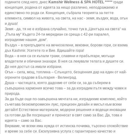
годините след него, днес
Kamshir Wellness & SPA HOTEL *****
гради
концепция, родена от идеята за нещо различно, неподражаемо и
единствено по рода си. Концепция, събрала теорията за петте
елемента, символ на живота, на света, на нас - земя, въздих, вода, огън
и душа!
Земя - да, тя не е избрана случайно, точно тук в „Центъра на света“ на
„Пъпа му“ Където 24-ти меридиан се среща с 42-ри паралел,
изградихме нашия „дом“.
Въздух – в прегръдките на вечнозелени, вековни, борови гори, си взема
дъх Kashmir. Усетете го и Вие. Вдишайте гора!
Вода – в нея са се къпали траки, славяни и прабългари, могъщи
владетели и обичани знахари. В нея са лекували телата и душите си.
До нея достъп са имали избрани.
Огън – сила, мощ, топлина – Слънцето, безценния дар на един от най-
огрените градове в България - Велинград.
Душа – частицата, която дадохме от себе си, за да съберем в
съвършена хармония всичко това – за да изградим пътя между човек и
природа.
За да бъде още по-завършена мечтата ни, изградихме комплекс, който
съчетава безкомпромисен лукс, прецизен дизайн и мисъл към всеки
детайл! Естествени материали, модерни решения и водещи иновации
са готови да Ви посрещнат и пренесат в свят само за Вас. Да, това е
идеята – само за Вас.
Вярваме, че всеки има нужда от истинска почивка, търсено спокойствие
и време за себе си. Ексклузивна услуга с гарантирано качество и