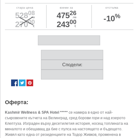
стара цена
вземи за
отстъпка
08
26
528
475
%
-10
лв
лв
00
00
270
243
€
€
Сподели:
Оферта:
Kashmir Wellness & SPA Hotel *****
се намира в едно от най-
съкровените кътчета на Велинград, сред борови гори и над езерото
Клептуза. Изграден върху десетилетия история, носещ топлината на
миналото и обещаващ да бие с пулса на настоящето и бъдещето.
Живял като една от резиденциите на Тодор Живков, променена в