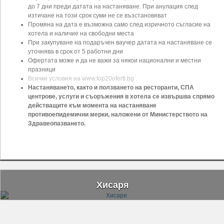
до 7 дни преди датата на настаняване. При анулация след
изтичане на този срок суми не се възстановяват
Промяна на дата е възможна само след изричното съгласие на
хотела и наличие на свободни места
При закупуване на подаръчен ваучер датата на настаняване се
уточнява в срок от 5 работни дни
Офертата може и да не важи за някои национални и местни
празници
Всички условия на www.top20oferti.bg
Настаняването, както и ползването на ресторанти, СПА
центрове, услуги и съоръжения в хотела се извършва спрямо
действащите към момента на настаняване
противоепидемични мерки, наложени от Министерството на
Здравеопазването.
Хисаря