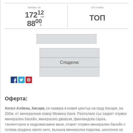
вземи за
отстъпка
12
172
ТОП
лв
00
88
€
Сподели:
Оферта:
Хотел Албена, Хисаря,
се намира в новия център на град Хисаря, на
200м. от минералния извор Момина баня. Разполага със закрит плувен
минерален басейн, минерално джакузи, финландска сауна,
тангенторни и хидромасажни вани, открит плувен минерален басейн с
голяма градина около него, външна минерална парилка, шезлонги за