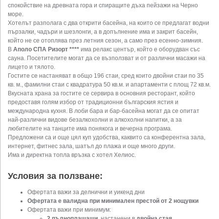
спокойствие на древната гора и спиращите дъха пейзажи на Черно
море.
Хотелът разполага с два открити басейна, на които се предлагат водни
пързалки, чадъри и шезлонги, а в допълнение има и закрит басейн,
който не се отоплява през летния сезон, а само през есенно-зимния.
В
Аполо СПА Ризорт ****
има релакс център, който е оборудван със
сауна. Посетителите могат да се възползват и от различни масажи на
лицето и тялото.
Гостите се настаняват в общо 196 стаи, сред които двойни стаи по 35
кв. м., фамилни стаи с квадратура 50 кв.м. и апартаменти с площ 72 кв.м.
Вкусната храна за гостите се сервира в основния ресторант, който
предоставя голям избор от традиционни българския ястия и
международна кухня. В лоби бара и бар-басейна могат да се опитат
най-различни видове безалкохолни и алкохолни напитки, а за
любителите на танците има понякога и вечерна програма.
Предложени са и още цял куп удобства, каквито са конферентна зала,
интернет, фитнес зала, шатъл до плажа и още много други.
Има и директна топла връзка с хотел Хелиос.
Условия за ползване:
Офертата важи за делнични и уикенд дни
Офертата е валидна при минимален престой от 2 нощувки
Офертата важи при
минимум:
2 пълноплащащи
, настанени в
двойна стая