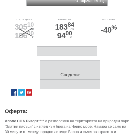
От top20oferti.bg
стара цена
вземи за
отстъпка
10
84
305
183
%
-40
лв
лв
00
00
156
94
€
€
Сподели:
Оферта:
Аполо СПА Ризорт****
e разположен на територията на природен парк
"Златни пясъци" с изглед към брега на Черно море. Намира се само на
30 минути от международно летище Варна и съчетава красота и