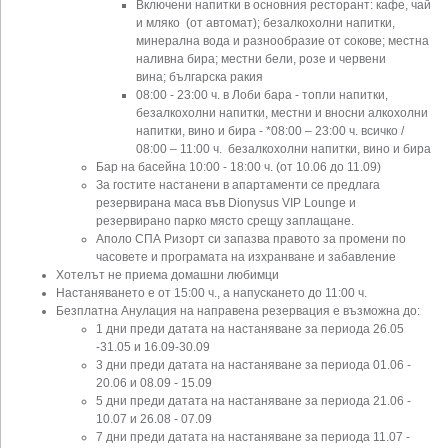
Включени напитки в основния ресторант: кафе, чай
и мляко (от автомат); безалкохолни напитки,
минерална вода и разнообразие от сокове; местна
наливна бира; местни бели, розе и червени
вина; българска ракия
08:00 - 23:00 ч. в Лоби бара - топли напитки,
безалкохолни напитки, местни и вносни алкохолни
напитки, вино и бира - *08:00 – 23:00 ч. всичко /
08:00 – 11:00 ч. безалкохолни напитки, вино и бира
Бар на басейна 10:00 - 18:00 ч. (от 10.06 до 11.09)
За гостите настанени в апартаменти се предлага
резервирана маса във Dionysus VIP Lounge и
резервирано парко място срещу заплащане.
Аполо СПА Ризорт си запазва правото за промени по
часовете и програмата на изхранване и забавление
Хотелът не приема домашни любимци
Настаняването е от 15:00 ч., а напускането до 11:00 ч.
Безплатна Анулация на направена резервация е възможна до:
1 дни преди датата на настаняване за периода 26.05
-31.05 и 16.09-30.09
3 дни преди датата на настаняване за периода 01.06 -
20.06 и 08.09 - 15.09
5 дни преди датата на настаняване за периода 21.06 -
10.07 и 26.08 - 07.09
7 дни преди датата на настаняване за периода 11.07 -