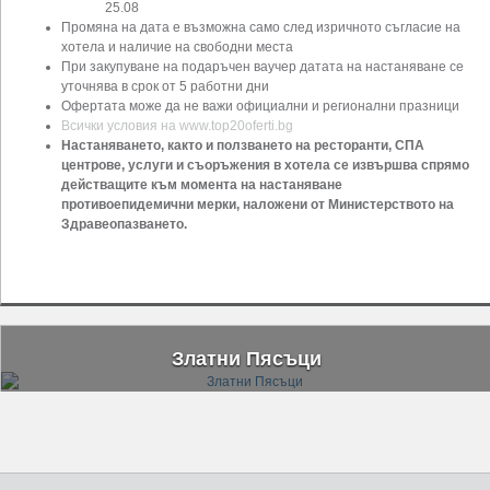
25.08
Промяна на дата е възможна само след изричното съгласие на
хотела и наличие на свободни места
При закупуване на подаръчен ваучер датата на настаняване се
уточнява в срок от 5 работни дни
Офертата може да не важи официални и регионални празници
Всички условия на www.top20oferti.bg
Настаняването, както и ползването на ресторанти, СПА
центрове, услуги и съоръжения в хотела се извършва спрямо
действащите към момента на настаняване
противоепидемични мерки, наложени от Министерството на
Здравеопазването.
Златни Пясъци