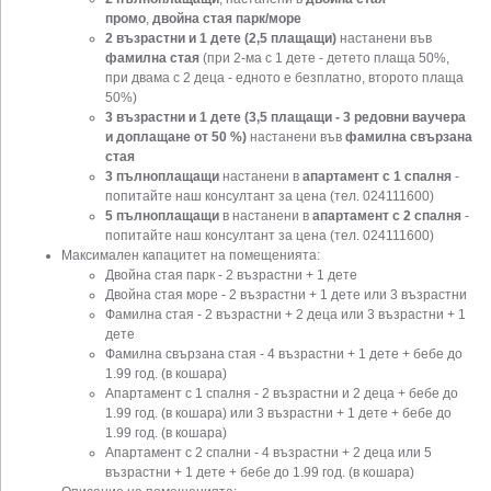
промо
,
двойна стая парк/море
2 възрастни и 1 дете (2,5 плащащи)
настанени във
фамилна стая
(при 2-ма с 1 дете - детето плаща 50%,
при двама с 2 деца - едното е безплатно, второто плаща
50%)
3
възрастни и 1 дете (3,5 плащащи - 3 редовни ваучера
и доплащане от 50 %)
настанени във
фамилна свързана
стая
3 пълноплащащи
настанени в
апартамент с 1 спалня
-
попитайте наш консултант за цена (тел. 024111600)
5 пълноплащащи
в настанени в
апартамент с 2 спалня
-
попитайте наш консултант за цена (тел. 024111600)
Максимален капацитет на помещенията:
Двойна стая парк - 2 възрастни + 1 дете
Двойна стая море - 2 възрастни + 1 дете или 3 възрастни
Фамилна стая - 2 възрастни + 2 деца или 3 възрастни + 1
дете
Фамилна свързана стая - 4 възрастни + 1 дете + бебе до
1.99 год. (в кошара)
Апартамент с 1 спалня - 2 възрастни и 2 деца + бебе до
1.99 год. (в кошара) или 3 възрастни + 1 дете + бебе до
1.99 год. (в кошара)
Апартамент с 2 спални - 4 възрастни + 2 деца или 5
възрастни + 1 дете + бебе до 1.99 год. (в кошара)