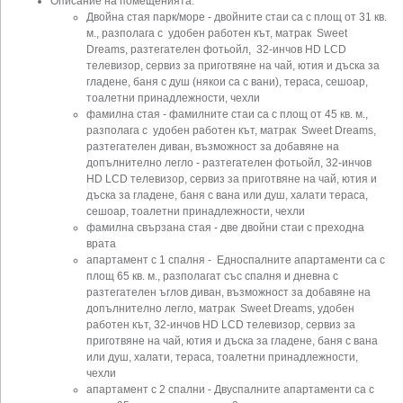
Описание на помещенията:
Двойна стая парк/море - двойните стаи са с площ от 31 кв.
м., разполага с удобен работен кът, матрак Sweet
Dreams, разтегателен фотьойл, 32-инчов HD LCD
телевизор, сервиз за приготвяне на чай, ютия и дъска за
гладене, баня с душ (някои са с вани), тераса, сешоар,
тоалетни принадлежности, чехли
фамилна стая - фамилните стаи са с площ от 45 кв. м.,
разполага с удобен работен кът, матрак Sweet Dreams,
разтегателен диван, възможност за добавяне на
допълнително легло - разтегателен фотьойл, 32-инчов
HD LCD телевизор, сервиз за приготвяне на чай, ютия и
дъска за гладене, баня с вана или душ, халати тераса,
сешоар, тоалетни принадлежности, чехли
фамилна свързана стая - две двойни стаи с преходна
врата
апартамент с 1 спалня - Едноспалните апартаменти са с
площ 65 кв. м., разполагат със спалня и дневна с
разтегателен ъглов диван, възможност за добавяне на
допълнително легло, матрак Sweet Dreams, удобен
работен кът, 32-инчов HD LCD телевизор, сервиз за
приготвяне на чай, ютия и дъска за гладене, баня с вана
или душ, халати, тераса, тоалетни принадлежности,
чехли
апартамент с 2 спални - Двуспалните апартаменти са с