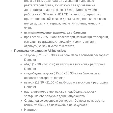
площ 95 кв. м., разполагат с 2 спални и дневна с
разтегателен диван, възможност за добавяне на
допълнително легло, матрак Sweet Dreams, удобен
работен кът, 32-инчов HD LCD телевизор, сервиз за
приготвяне на чай, ютия и дъска за гладене, баня с вана
или душ, халати, тераса, тоалетни принадлежности,
чехли
всички помещения разполагат с балкони
през сезон 2025 - нови телевизори, климатици, телефони,
матраци, възглавници, чаршафи, кърпи, завивки и
атрибути за чай и кафе във стаите
Програма изхранване All Inclusive:
закуска (07:30 - 10:30 ч.) на блок маса в основен ресторант
Demeter
обяд (12:30 - 14:30 ч.) на блок маса в основен ресторант
Demeter
следобедна закуска ( 15:30 - 16:30 ч.) на блок маса в
основен ресторант Demeter
вечеря (18:30 - 21:00 ч.) на блок маса в основен ресторант
Demeter
настаняването започва със следобедна закуска и
завършва със закуска в деня напускането
Сладолед се сервира в ресторант Demeter по време на
всички хранения с изключение на закуската
Напитки: