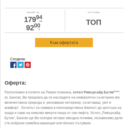
вземи за
отстъпка
94
179
ТОП
лв
00
92
€
Към офертата
Сподели:
Оферта:
Разположен в полите на Пирин планина,
хотел Ривърсайд Бутик****
,
гр. Банско, Ви предлага да се насладите на невероятно съчетание м/у
величествена природа и реновиран интериор, съчетаващ уют и
комфорт. Хотелът се намира в непосредствена близост до центъра на
града и само на няколко минути пеша от ски-лифта. Хотел „Ривърсайд
Бутик“, Банско ще Ви осигури четири-звездна почивка, независимо дали
сте избрали семейна ваканция или бизнес пътуване.