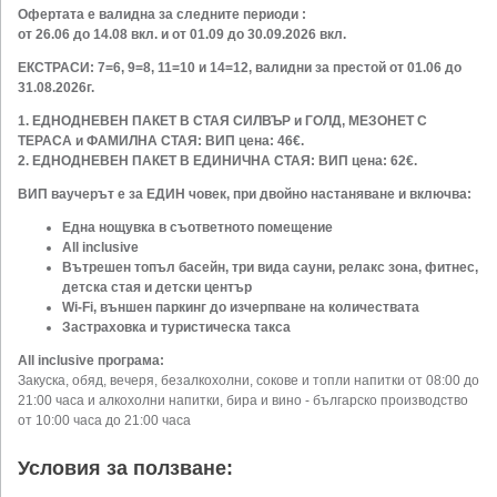
Офертата е валидна за следните периоди :
от 26.06 до 14.08 вкл. и от 01.09 до 30.09.2026 вкл.
ЕКСТРАСИ: 7=6, 9=8, 11=10 и 14=12, валидни за престой от 01.06 до
31.08.2026г.
1. ЕДНОДНЕВЕН ПАКЕТ В СТАЯ СИЛВЪР и ГОЛД, МЕЗОНЕТ С
ТЕРАСА и ФАМИЛНА СТАЯ: ВИП цена: 46€.
2. ЕДНОДНЕВЕН ПАКЕТ В ЕДИНИЧНА СТАЯ: ВИП цена: 62€.
ВИП ваучерът е за ЕДИН човек, при двойно настаняване и включва:
Една нощувка в съответното помещение
All inclusive
Вътрешен топъл басейн, три вида сауни, релакс зона, фитнес,
детска стая и детски център
Wi-Fi, външен паркинг до изчерпване на количествата
Застраховка и туристическа такса
All inclusive програма:
Закуска, обяд, вечеря, безалкохолни, сокове и топли напитки от 08:00 до
21:00 часа и алкохолни напитки, бира и вино - българско производство
от 10:00 часа до 21:00 часа
Условия за ползване: