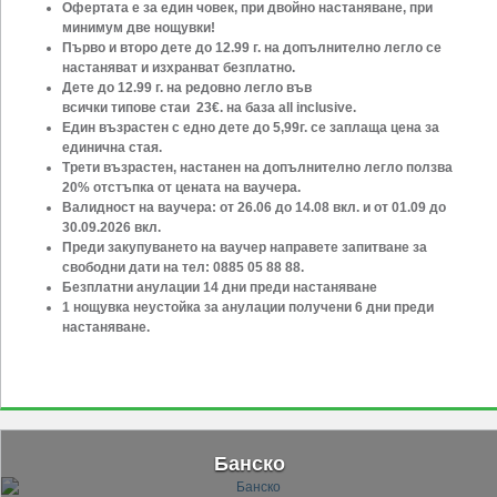
Офертата е за един човек, при двойно настаняване,
при
минимум две нощувки!
Първо и второ дете до 12.99 г. на допълнително легло се
настаняват и изхранват безплатно.
Дете до 12.99 г. на редовно легло във
всички типове стаи
23
€. на база all inclusive.
Един възрастен с едно дете до 5,99г. се заплаща цена за
единична стая.
Трети възрастен, настанен на допълнително легло ползва
20% отстъпка от цената на ваучера.
Валидност на ваучера: от 26.06 до 14.08 вкл. и от 01.09 до
30.09.2026 вкл.
Преди закупуването на ваучер направете запитване за
свободни дати на тел: 0885 05 88 88.
Безплатни анулации 14 дни преди настаняване
1 нощувка неустойка за анулации получени 6 дни преди
настаняване.
Банско