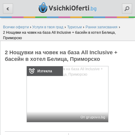
Търси
›
›
›
›
Всички оферти
Услуги в твоя град
Туризъм
Ранни записвания
2 Нощувки на човек на база All Inclusive + басейн в хотел Белица,
Приморско
2 Нощувки на човек на база All Inclusive +
басейн в хотел Белица, Приморско
Изтекла
От grupovo.bg