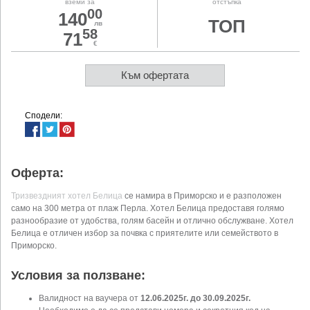
вземи за
отстъпка
00
140
ТОП
лв
58
71
€
Към офертата
Сподели:
Оферта:
Тризвездният хотел Белица
се намира в Приморско и е разположен
само на 300 метра от плаж Перла. Хотел Белица предоставя голямо
разнообразие от удобства, голям басейн и отлично обслужване. Хотел
Белица е отличен избор за почвка с приятелите или семейството в
Приморско.
Условия за ползване:
Валидност на ваучера от
12.06.2025г. до 30.09.2025г.