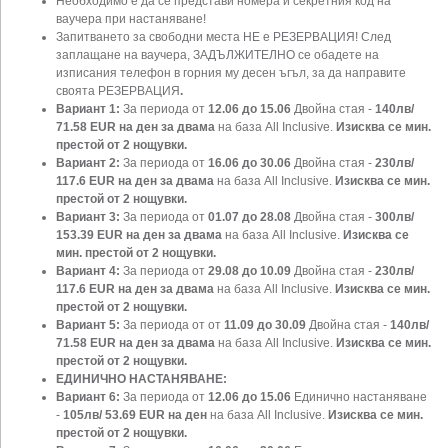
Необходимо е да се представи номера и секретния код на
ваучера при настаняване!
Запитването за свободни места НЕ е РЕЗЕРВАЦИЯ! След
заплащане на ваучера, ЗАДЪЛЖИТЕЛНО се обадете на
изписания телефон в горния му десен ъгъл, за да направите
своята РЕЗЕРВАЦИЯ
.
Вариант 1:
За периода от
12.06 до 15.06
Двойна стая -
140лв/
71.58 EUR
на ден за двама
на база All Inclusive.
Изисква се мин.
престой от 2 нощувки.
Вариант 2:
За периода от
16.06 до 30.06
Двойна стая -
230лв/
117.6 EUR
на ден за двама
на база All Inclusive.
Изисква се мин.
престой от 2 нощувки.
Вариант 3:
За периода от
01.07 до 28.08
Двойна стая -
300лв/
153.39 EUR
на ден за двама
на база All Inclusive.
Изисква се
мин. престой от 2 нощувки.
Вариант 4:
За периода от
29.08 до 10.09
Двойна стая -
230лв/
117.6 EUR
на ден за двама
на база All Inclusive.
Изисква се мин.
престой от 2 нощувки.
Вариант 5:
За периода от от
11.09 до 30.09
Двойна стая -
140лв/
71.58 EUR
на ден за двама
на база All Inclusive.
Изисква се мин.
престой от 2 нощувки.
ЕДИНИЧНО НАСТАНЯВАНЕ:
Вариант 6:
За периода от
12.06 до 15.06
Единично настаняване
-
105лв/
53.69 EUR на ден
на база All Inclusive.
Изисква се мин.
престой от 2 нощувки.