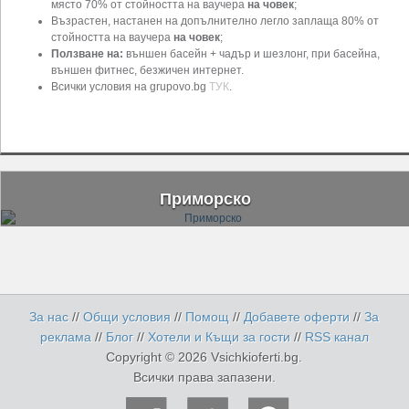
място 70% от стойността на ваучера
на човек
;
Възрастен, настанен на допълнително легло заплаща 80% от
стойността на ваучера
на човек
;
Ползване на:
външен басейн + чадър и шезлонг, при басейна,
външен фитнес, безжичен интернет.
Всички условия на grupovo.bg
ТУК
.
Приморско
За нас
//
Общи условия
//
Помощ
//
Добавете оферти
//
За
реклама
//
Блог
//
Хотели и Къщи за гости
//
RSS канал
Copyright © 2026 Vsichkioferti.bg.
Всички права запазени.