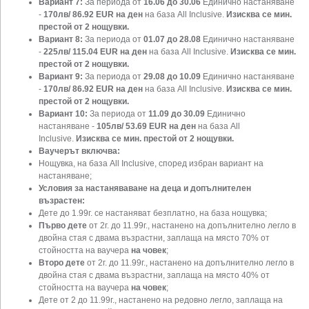
Вариант 7:
За периода от
16.06 до 30.06
Единично настаняване
-
170лв/
86.92 EUR на ден
на база All Inclusive.
Изисква се мин.
престой от 2 нощувки.
Вариант 8:
За периода от
01.07 до 28.08
Единично настаняване
-
225лв/
115.04 EUR
на ден
на база All Inclusive.
Изисква се мин.
престой от 2 нощувки.
Вариант 9:
За периода от
29.08 до 10.09
Единично настаняване
-
170лв/
86.92 EUR
на ден
на база All Inclusive.
Изисква се мин.
престой от 2 нощувки.
Вариант 10:
За периода от
11.09 до 30.09
Единично
настаняване -
105лв/
53.69 EUR на ден
на база All
Inclusive.
Изисква се мин. престой от 2 нощувки.
Ваучерът включва:
Нощувка, на база All Inclusive, според избран вариант на
настаняване;
Условия за настаняваване на деца и допълнителен
възрастен:
Дете до 1.99г. се настаняват безплатно, на база нощувка;
Първо дете
от 2г. до 11.99г., настанено на допълнително легло в
двойна стая с двама възрастни, заплаща на място 70% от
стойността на ваучера
на човек
;
Второ дете
от 2г. до 11.99г., настанено на допълнително легло в
двойна стая с двама възрастни, заплаща на място 40% от
стойността на ваучера
на човек
;
Дете от 2 до 11.99г., настанено на редовно легло, заплаща на