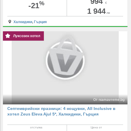
994
%
-21
€
1 944
лв
Халкидики
,
Гърция
Луксозен хотел
От niamavreme.bg
Септемврийски празници: 4 нощувки, All Inclusive в
хотел Zeus Eleva Ajul 5*, Халкидики, Гърция
отстъпка
Цена от