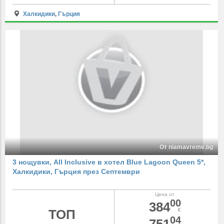
Халкидики
,
Гърция
От niamavreme.bg
3 нощувки, All Inclusive в хотел Blue Lagoon Queen 5*,
Халкидики, Гърция през Септември
Цена от
00
384
ТОП
€
04