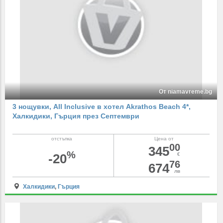
От niamavreme.bg
3 нощувки, All Inclusive в хотел Akrathos Beach 4*,
Халкидики, Гърция през Септември
отстъпка
Цена от
00
345
%
-20
€
76
674
лв
Халкидики
,
Гърция