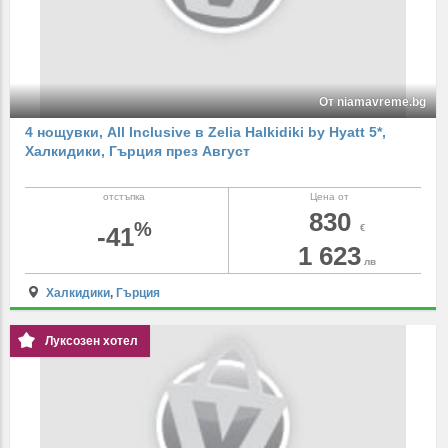
От niamavreme.bg
4 нощувки, All Inclusive в Zelia Halkidiki by Hyatt 5*,
Халкидики, Гърция през Август
отстъпка
Цена от
830
%
-41
€
1 623
лв
Халкидики
,
Гърция
Луксозен хотел