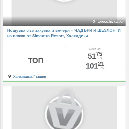
От toppochivka.bg
Нощувка със закуска и вечеря + ЧАДЪРИ И ШЕЗЛОНГИ
на плажа от Simantro Resort, Халкидики
Цена от
75
51
ТОП
€
21
101
лв
Халкидики
,
Гърция