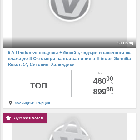
От rio.bg
5 All Inclusive нощувки + басейн, чадъри и шезлонги на
плажа до 8 Октомври на първа линия в Elinotel Sermilia
Resort 5*, Ситония, Халкидики
Цена от
00
460
ТОП
€
68
899
лв
Халкидики
,
Гърция
Луксозен хотел