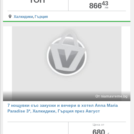
ТОП
43
866
лв
Халкидики
,
Гърция
От niamavreme.bg
7 нощувки със закуски и вечери в хотел Anna Maria
Paradise 3*, Халкидики, Гърция през Август
Цена от
680
€