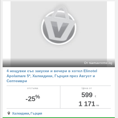
От niamavreme.bg
4 нощувки със закуски и вечери в хотел Elinotel
Apolamare 5*, Халкидики, Гърция през Август и
Септември
отстъпка
Цена от
599
%
-25
€
1 171
лв
Халкидики
,
Гърция