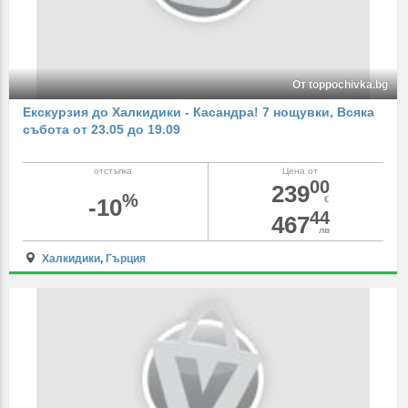
От toppochivka.bg
Екскурзия до Халкидики - Касандра! 7 нощувки, Всяка
събота от 23.05 до 19.09
отстъпка
Цена от
00
239
%
-10
€
44
467
лв
Халкидики
,
Гърция