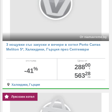
От niamavreme.bg
3 нощувки със закуски и вечери в хотел Porto Carras
Meliton 5*, Халкидики, Гърция през Септември
отстъпка
Цена от
00
288
%
-41
€
28
563
лв
Халкидики
,
Гърция
Луксозен хотел