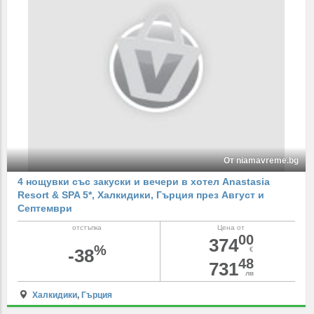
От niamavreme.bg
4 нощувки със закуски и вечери в хотел Anastasia
Resort & SPA 5*, Халкидики, Гърция през Август и
Септември
отстъпка
Цена от
00
374
%
-38
€
48
731
лв
Халкидики
,
Гърция