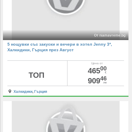
От niamavreme.bg
5 нощувки със закуски и вечери в хотел Jenny 3*,
Халкидики, Гърция през Август
Цена от
00
465
ТОП
€
46
909
лв
Халкидики
,
Гърция