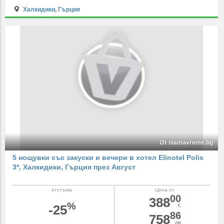
Халкидики
,
Гърция
От niamavreme.bg
5 нощувки със закуски и вечери в хотел Elinotel Polis
3*, Халкидики, Гърция през Август
отстъпка
Цена от
00
388
%
-25
€
86
758
лв