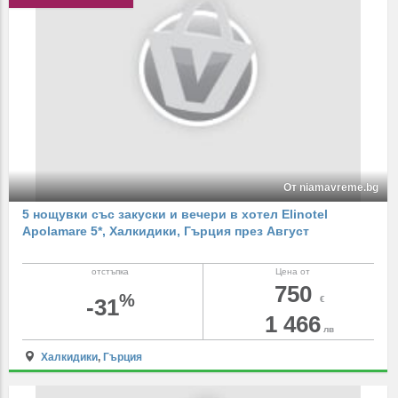
От niamavreme.bg
5 нощувки със закуски и вечери в хотел Elinotel
Apolamare 5*, Халкидики, Гърция през Август
отстъпка
Цена от
750
%
-31
€
1 466
лв
Халкидики
,
Гърция