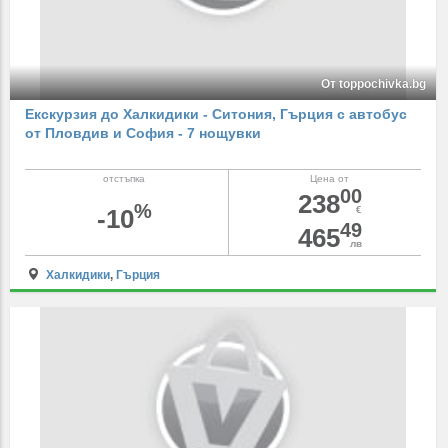
От toppochivka.bg
Екскурзия до Халкидики - Ситония, Гърция с автобус
от Пловдив и София - 7 нощувки
отстъпка
Цена от
00
238
%
-10
€
49
465
лв
Халкидики
,
Гърция