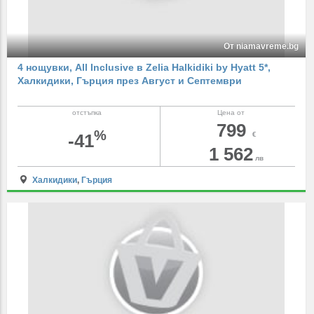
От niamavreme.bg
4 нощувки, All Inclusive в Zelia Halkidiki by Hyatt 5*,
Халкидики, Гърция през Август и Септември
отстъпка
Цена от
799
%
-41
€
1 562
лв
Халкидики
,
Гърция