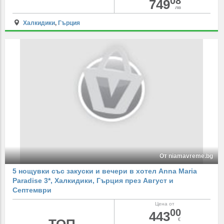
08
749
лв
Халкидики
,
Гърция
От niamavreme.bg
5 нощувки със закуски и вечери в хотел Anna Maria
Paradise 3*, Халкидики, Гърция през Август и
Септември
Цена от
00
443
€