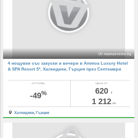
От niamavreme.bg
4 нощувки със закуски и вечери в Ammoa Luxury Hotel
& SPA Resort 5*, Халкидики, Гърция през Септември
отстъпка
Цена от
620
%
-49
€
1 212
лв
Халкидики
,
Гърция