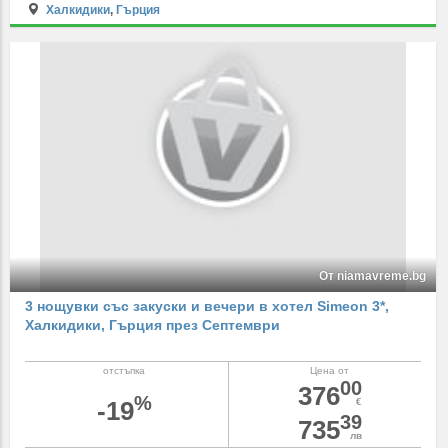
Халкидики
,
Гърция
От niamavreme.bg
3 нощувки със закуски и вечери в хотел Simeon 3*,
Халкидики, Гърция през Септември
отстъпка
Цена от
00
376
%
-19
€
39
735
лв