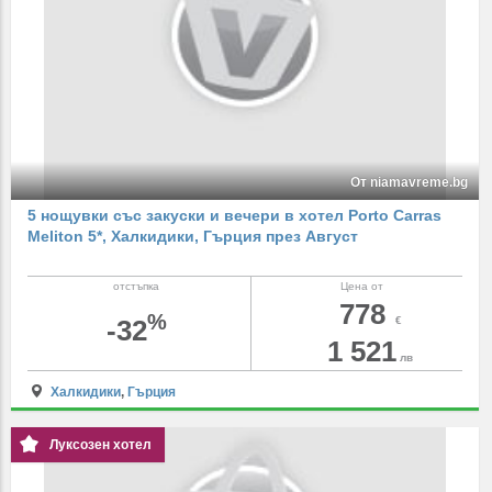
От niamavreme.bg
5 нощувки със закуски и вечери в хотел Porto Carras
Meliton 5*, Халкидики, Гърция през Август
отстъпка
Цена от
778
%
-32
€
1 521
лв
Халкидики
,
Гърция
Луксозен хотел