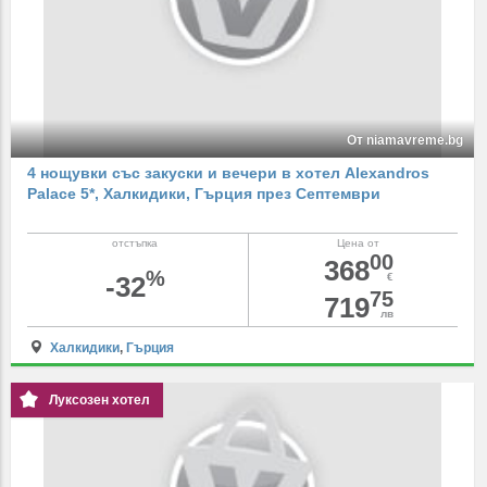
От niamavreme.bg
4 нощувки със закуски и вечери в хотел Alexandros
Palace 5*, Халкидики, Гърция през Септември
отстъпка
Цена от
00
368
%
-32
€
75
719
лв
Халкидики
,
Гърция
Луксозен хотел