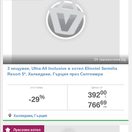
От niamavreme.bg
3 нощувки, Ultra All Inclusive в хотел Elinotel Sermilia
Resort 5*, Халкидики, Гърция през Септември
отстъпка
Цена от
00
392
%
-29
€
69
766
лв
Халкидики
,
Гърция
Луксозен хотел