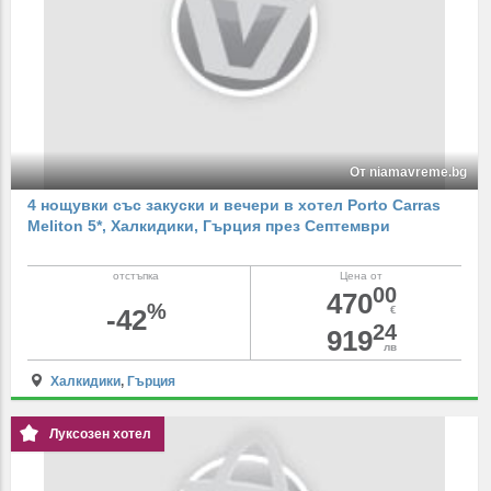
От niamavreme.bg
4 нощувки със закуски и вечери в хотел Porto Carras
Meliton 5*, Халкидики, Гърция през Септември
отстъпка
Цена от
00
470
%
-42
€
24
919
лв
Халкидики
,
Гърция
Луксозен хотел