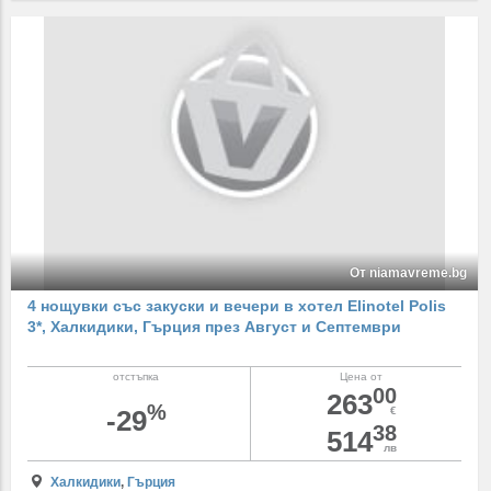
От niamavreme.bg
4 нощувки със закуски и вечери в хотел Elinotel Polis
3*, Халкидики, Гърция през Август и Септември
отстъпка
Цена от
00
263
%
-29
€
38
514
лв
Халкидики
,
Гърция