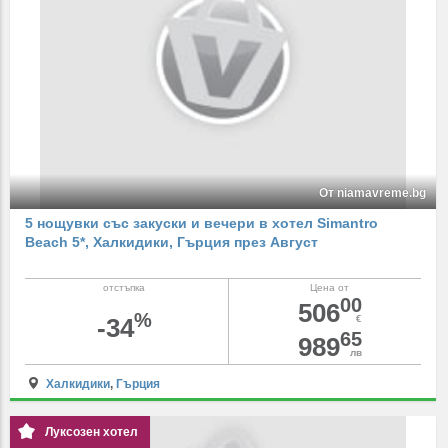
От niamavreme.bg
5 нощувки със закуски и вечери в хотел Simantro
Beach 5*, Халкидики, Гърция през Август
отстъпка
Цена от
00
506
%
-34
€
65
989
лв
Халкидики
,
Гърция
Луксозен хотел