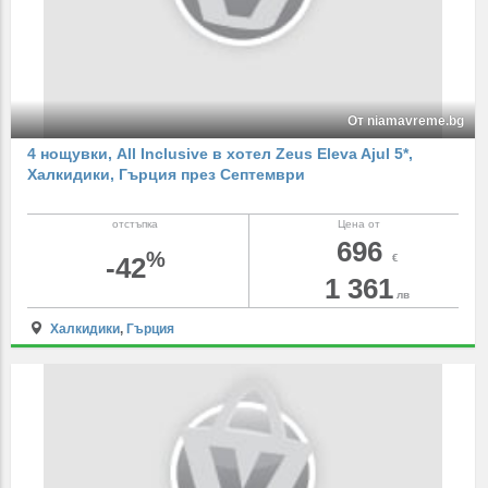
От niamavreme.bg
4 нощувки, All Inclusive в хотел Zeus Eleva Ajul 5*,
Халкидики, Гърция през Септември
отстъпка
Цена от
696
%
-42
€
1 361
лв
Халкидики
,
Гърция