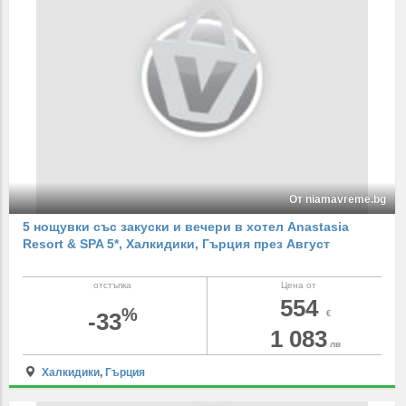
От niamavreme.bg
5 нощувки със закуски и вечери в хотел Anastasia
Resort & SPA 5*, Халкидики, Гърция през Август
отстъпка
Цена от
554
%
-33
€
1 083
лв
Халкидики
,
Гърция