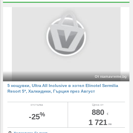
От niamavreme.bg
5 нощувки, Ultra All Inclusive в хотел Elinotel Sermilia
Resort 5*, Халкидики, Гърция през Август
отстъпка
Цена от
880
%
-25
€
1 721
лв