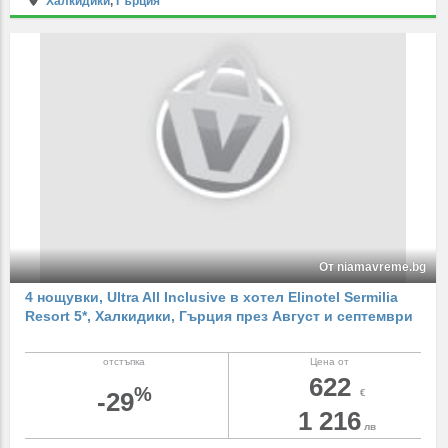
Халкидики
,
Гърция
От niamavreme.bg
4 нощувки, Ultra All Inclusive в хотел Elinotel Sermilia
Resort 5*, Халкидики, Гърция през Август и септември
отстъпка
Цена от
622
%
-29
€
1 216
лв