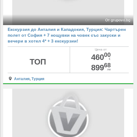
От grupovo.bg
Екскурзия до Анталия и Кападокия, Турция: Чартърен
полет от София + 7 нощувки на човек със закуски и
вечери в хотел 4* + 3 екскурзии!
Цена от
00
460
ТОП
€
68
899
лв
Анталия
,
Турция