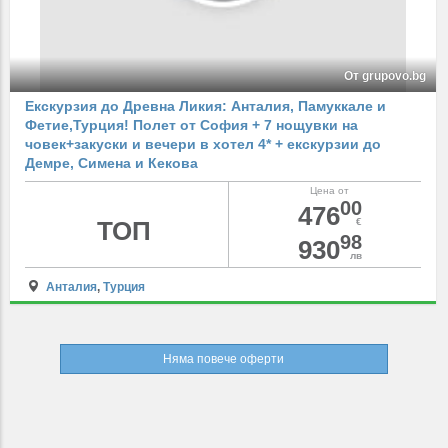
От grupovo.bg
Екскурзия до Древна Ликия: Анталия, Памуккале и
Фетие,Турция! Полет от София + 7 нощувки на
човек+закуски и вечери в хотел 4* + екскурзии до
Демре, Симена и Кекова
Цена от
00
476
ТОП
€
98
930
лв
Анталия
,
Турция
Няма повече оферти